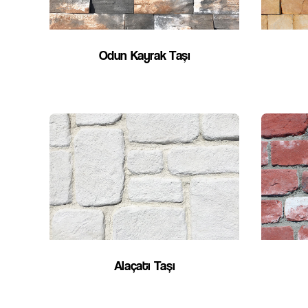
Odun Kayrak Taşı
Alaçatı Taşı