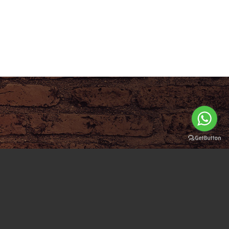
info@kalsedonstone.com
+90 533 661 67 39
Saray Mah. Saraykent San. Sit. 45. Sk. No:
8 Kahramankazan / ANKARA