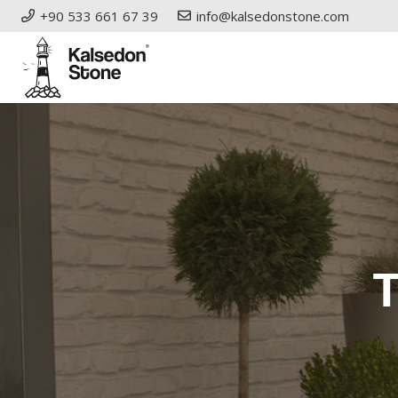
+90 533 661 67 39
info@kalsedonstone.com
T