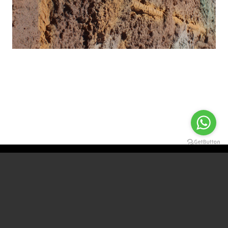
Detaylı bilgi için bizimle iletişime
geçebilirsiniz.
İLETIŞIM
WHATSAPP