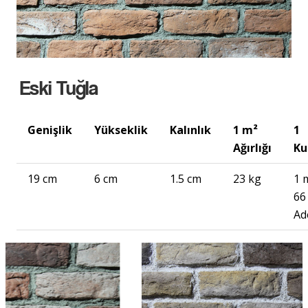
Eski Tuğla
Genişlik
Yükseklik
Kalınlık
1 m²
1
Ağırlığı
Ku
19 cm
6 cm
1.5 cm
23 kg
1 
66
Ad