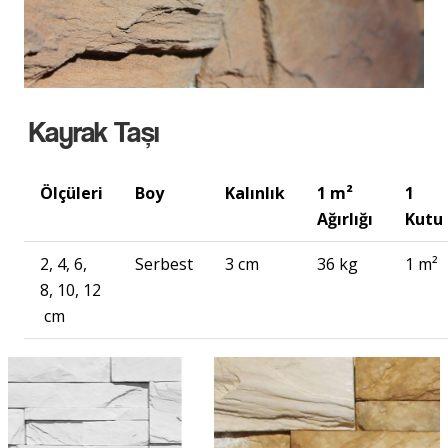
Kayrak Taşı
Ölçüleri
Boy
Kalınlık
1 m²
1
Ağırlığı
Kutu
2, 4, 6,
Serbest
3 cm
36 kg
1 m²
8, 10, 12
cm