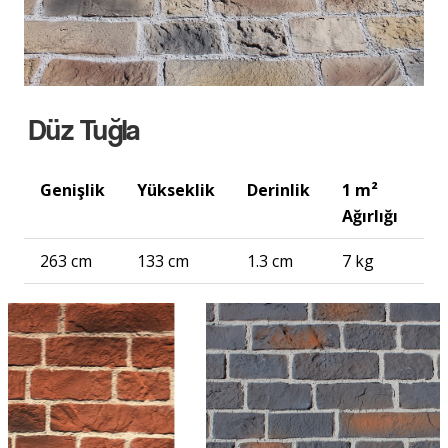
Düz Tuğla
Genişlik
Yükseklik
Derinlik
1 m²
Ağırlığı
263 cm
133 cm
1.3 cm
7 kg