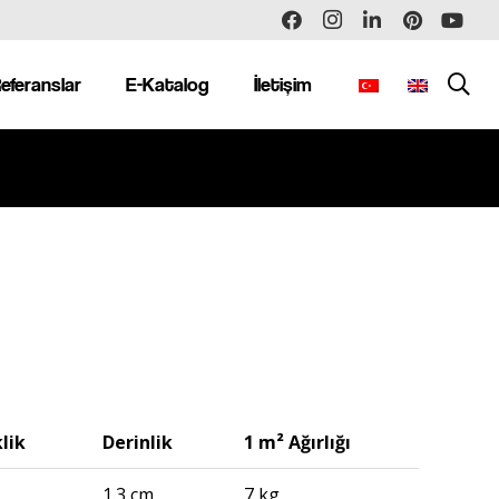
eferanslar
E-Katalog
İletişim
lik
Derinlik
1 m² Ağırlığı
1.3 cm
7 kg