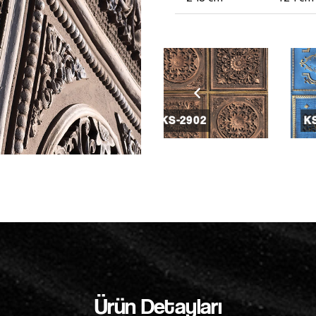
KS-2901
KS-2902
Ürün Detayları