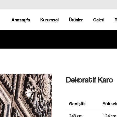
Anasayfa
Kurumsal
Ürünler
Galeri
R
Dekoratif Karo
Genişlik
Yüksek
248 cm
124 cm