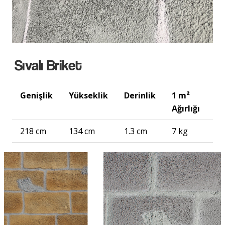
Sıvalı Briket
Genişlik
Yükseklik
Derinlik
1 m²
Ağırlığı
218 cm
134 cm
1.3 cm
7 kg